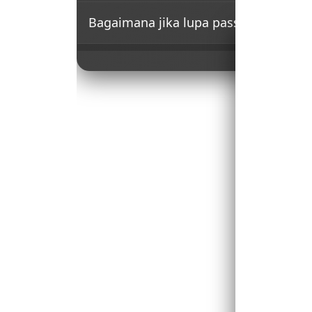
Pilih kategori 'Pragmatic Play' di lobby game, pilih game
Bagaimana jika lupa password di BA
lengkap.
INFORM
Klik 'Lupa Password' di halaman login, masukkan email ter
email.
BANDIT
Nama
Website
Permainan
Minimal
Deposit
Minimal
Withdraw
Metode