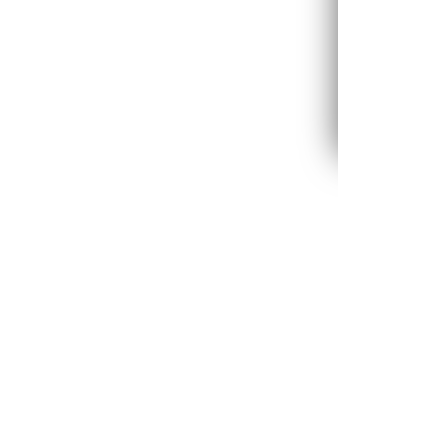
Deposit
Jam
Operasional
©2026 ~ S
🌹T
Mem
Tg.Bala
E
P