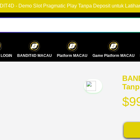
IT4D - Demo Slot Pragmatic Play Tanpa Deposit untuk Latihan
 LOGIN
BANDIT4D MACAU
Platform MACAU
Game Platform MACAU
BAND
Tanp
`2
$9