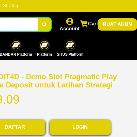
 Strategi
Cart
BUAT AKUN
Account
BANDAR Platform
Platform
SITUS Platform
IT4D - Demo Slot Pragmatic Play
a Deposit untuk Latihan Strategi
9.09
DAFTAR
LOGIN