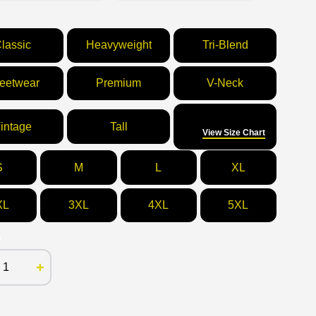
lassic
Heavyweight
Tri-Blend
reetwear
Premium
V-Neck
Size
intage
Tall
View Size Chart
S
M
L
XL
XL
3XL
4XL
5XL
y
+