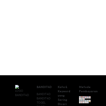
Makassa
I
H
Ev
t
s
se
h
m
e
BANDIT4D
Kata &
Metode
Keyword
Pembayaran
BANDIT4D
yang
BANDIT4D
Sering
TOGEL
Dicari