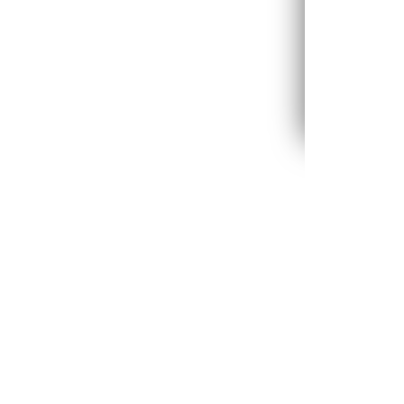
Deposit
Jam
Operasional
©2026 ~ S
🌹T
Mem
Tg.Bala
E
P