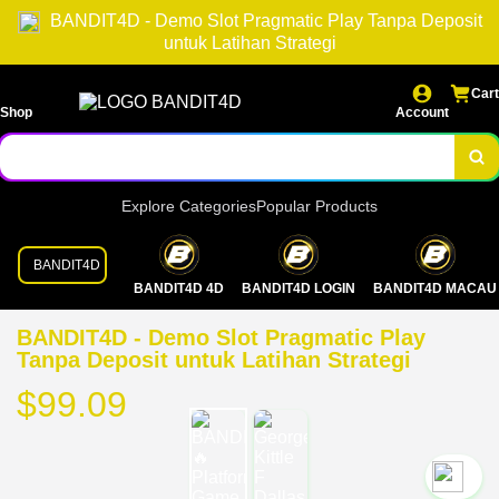
BANDIT4D - Demo Slot Pragmatic Play Tanpa Deposit
untuk Latihan Strategi
Cart
Shop
Account
Explore Categories
Popular Products
BANDIT4D
BANDIT4D 4D
BANDIT4D LOGIN
BANDIT4D MACAU
BANDIT4D - Demo Slot Pragmatic Play
Tanpa Deposit untuk Latihan Strategi
$99.09
`2