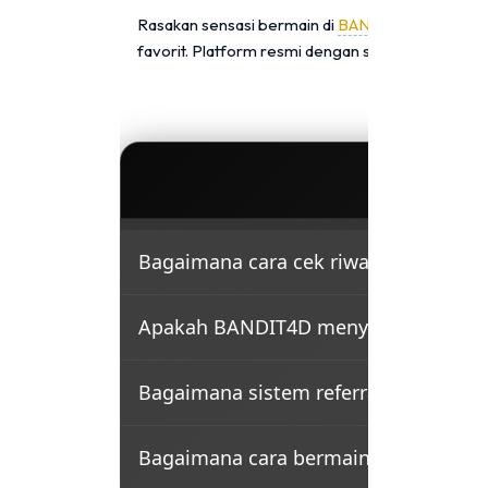
Rasakan sensasi bermain di
BANDIT4D
dengan ko
Slot G
favorit. Platform resmi dengan sistem fair play
Rasakan sensasi 
dengan koleksi li
dan ragam slo
Platform resmi 
play untuk ke
Anda.
Rp 10.00
Bagaimana cara cek riwayat transaks
LOGIN BAN
Jumlah
Login ke akun, pilih menu 'Riwayat Transaksi', dan semu
Apakah BANDIT4D menyediakan live c
timestamp.
Ya, customer service BANDIT4D siap melayani 24 jam non
Bagaimana sistem referral di BANDI
Lihat Selengkapnya
Dapatkan bonus 15% dari turnover teman yang diajak ber
Bagaimana cara bermain pragmatic p