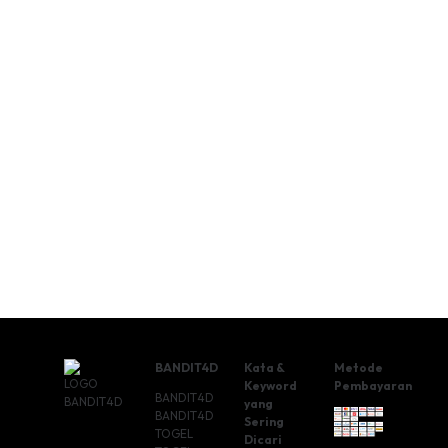
Makassa
I
H
Ev
t
s
se
h
m
e
BANDIT4D
Kata &
Metode
Keyword
Pembayaran
BANDIT4D
yang
BANDIT4D
Sering
TOGEL
Dicari