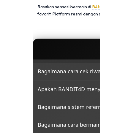
Rasakan sensasi bermain di
BANDIT4D
dengan ko
Slot G
favorit. Platform resmi dengan sistem fair play
Rasakan sensasi 
dengan koleksi li
dan ragam slo
Platform resmi 
play untuk ke
Anda.
Rp 10.00
Bagaimana cara cek riwayat transaks
LOGIN BAN
Jumlah
Login ke akun, pilih menu 'Riwayat Transaksi', dan semu
Apakah BANDIT4D menyediakan live c
timestamp.
Ya, customer service BANDIT4D siap melayani 24 jam non
Bagaimana sistem referral di BANDI
Lihat Selengkapnya
Dapatkan bonus 15% dari turnover teman yang diajak ber
Bagaimana cara bermain pragmatic p