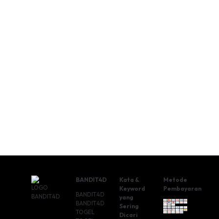
Makassa
I
H
Ev
t
s
se
h
m
e
BANDIT4D
Kata &
Metode
Keyword
Pembayaran
BANDIT4D
yang
BANDIT4D
Sering
TOGEL
Dicari