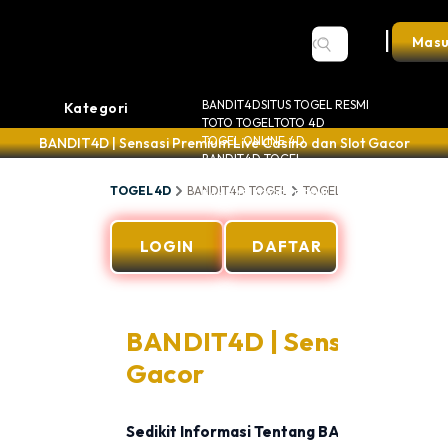
|
Mas
BANDIT4D
SITUS TOGEL RESMI
Kategori
TOTO TOGEL
TOTO 4D
TOGEL ONLINE 4D
BANDIT4D | Sensasi Premium Live Casino dan Slot Gacor
BANDIT4D TOGEL
TOGEL ONLINE
TOGEL 4D
BANDIT4D TOGEL
TOGEL ONLINE
BANDIT4
BANDAR TOGEL RESMI
LOGIN
DAFTAR
BANDI
BANDIT4D | Sensasi Premi
Sensas
Gacor
Premi
Sedikit Informasi Tentang BANDIT4D
Casino