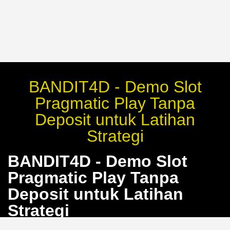
BANDIT4D - Demo Slot
Pragmatic Play Tanpa
Deposit untuk Latihan
Strategi
BANDIT4D - Demo Slot
Pragmatic Play Tanpa
Deposit untuk Latihan
Strategi