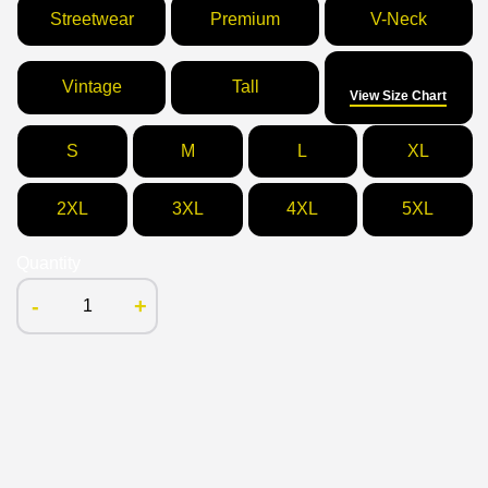
Streetwear
Premium
V-Neck
Size
Vintage
Tall
View Size Chart
S
M
L
XL
2XL
3XL
4XL
5XL
Quantity
-
+