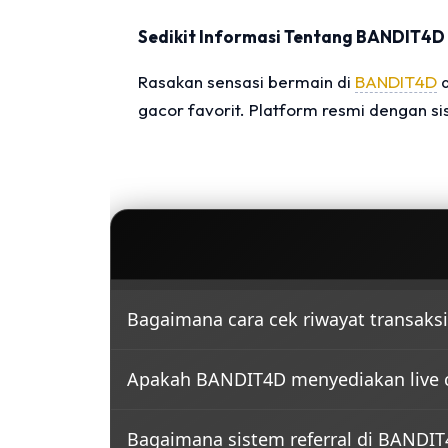
Sedikit Informasi Tentang BANDIT4D
Rasakan sensasi bermain di
BANDIT4D
d
gacor favorit. Platform resmi dengan s
Bagaimana cara cek riwayat transaks
Login ke akun, pilih menu 'Riwayat Transaksi', dan semu
Apakah BANDIT4D menyediakan live c
Ya, customer service BANDIT4D siap melayani 24 jam non
Bagaimana sistem referral di BANDI