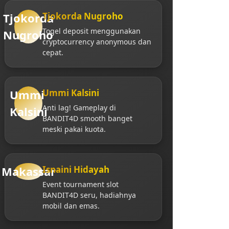
Tjokorda
Tjokorda Nugroho
Togel deposit menggunakan
Nugroho
cryptocurrency anonymous dan
cepat.
Ummi
Ummi Kalsini
Anti lag! Gameplay di
Kalsini
BANDIT4D smooth banget
meski pakai kuota.
Makassar
Isnaini Hidayah
Event tournament slot
BANDIT4D seru, hadiahnya
mobil dan emas.