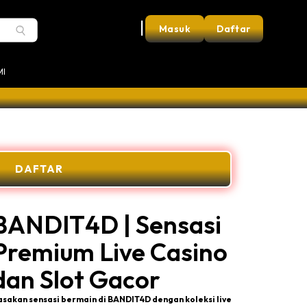
|
Masuk
Daftar
MI
DAFTAR
BANDIT4D | Sensasi
Premium Live Casino
dan Slot Gacor
asakan sensasi bermain di BANDIT4D dengan koleksi live