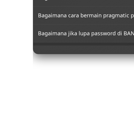
Dapatkan bonus 15% dari turnover teman yang diajak ber
Bagaimana cara bermain pragmatic p
Pilih kategori 'Pragmatic Play' di lobby game, pilih game
Bagaimana jika lupa password di BA
Klik 'Lupa Password' di halaman login, masukkan email terd