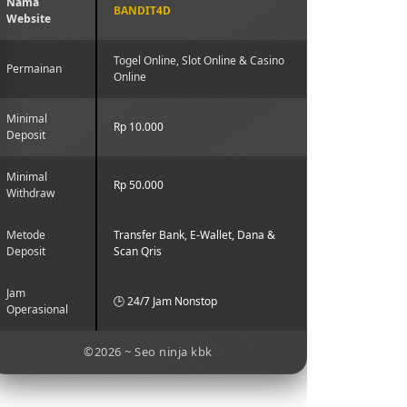
Nama
BANDIT4D
Website
Togel Online, Slot Online & Casino
Permainan
Online
Minimal
Rp 10.000
Deposit
Minimal
Rp 50.000
Withdraw
Metode
Transfer Bank, E-Wallet, Dana &
Deposit
Scan Qris
Jam
🕒 24/7 Jam Nonstop
Operasional
©2026 ~ Seo ninja kbk