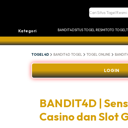
BANDIT4D
SITUS TOGEL RESMI
TOTO TOGEL
Kategori
TOGEL 4D
BANDIT4D TOGEL
TOGEL ONLINE
BANDIT4
LOGIN
BANDIT4D | Sens
Casino dan Slot 