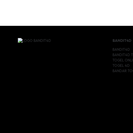
BANDIT4D
BANDIT4D
BANDIT4D 
TOGEL ONLI
TOGEL 4D
BANDAR TO