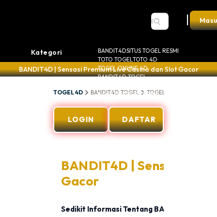
|
Mas
BANDIT4D
SITUS TOGEL RESMI
Kategori
TOTO TOGEL
TOTO 4D
TOGEL ONLINE 4D
BANDIT4D | Sensasi Premium Live Casino dan Slot Gacor
BANDIT4D TOGEL
TOGEL ONLINE
TOGEL 4D
BANDIT4D TOGEL
TOGEL ONLINE
BANDIT4
BANDAR TOGEL RESMI
LOGIN
DAFTAR
BANDI
BANDIT4D | Sensasi Premi
Sensas
Gacor
Premi
Sedikit Informasi Tentang BANDIT4D
Casino