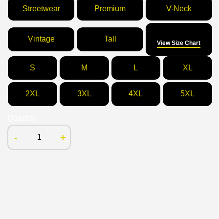
Streetwear
Premium
V-Neck
Size
Vintage
Tall
View Size Chart
S
M
L
XL
2XL
3XL
4XL
5XL
Quantity
-
+