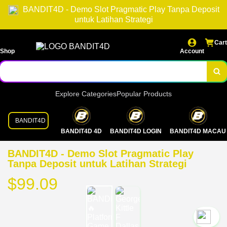
BANDIT4D - Demo Slot Pragmatic Play Tanpa Deposit
untuk Latihan Strategi
Cart
Shop
Account
Explore Categories
Popular Products
BANDIT4D
BANDIT4D 4D
BANDIT4D LOGIN
BANDIT4D MACAU
BANDIT4D - Demo Slot Pragmatic Play
Tanpa Deposit untuk Latihan Strategi
$99.09
`2