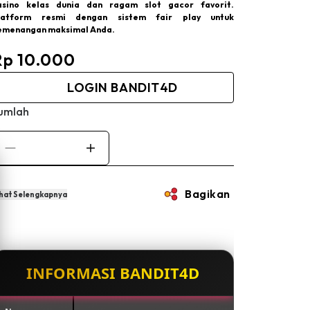
asino kelas dunia dan ragam slot gacor favorit.
latform resmi dengan sistem fair play untuk
emenangan maksimal Anda.
Rp 10.000
LOGIN BANDIT4D
umlah
Bagikan
ihat Selengkapnya
INFORMASI BANDIT4D