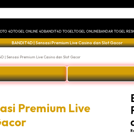
TOTO 4D
TOGEL ONLINE 4D
BANDIT4D TOGEL
TOGEL ONLINE
BANDAR TOGEL RES
BANDIT4D | Sensasi Premium Live Casino dan Slot Gacor
D | Sensasi Premium Live Casino dan Slot Gacor
asi Premium Live
Gacor
R