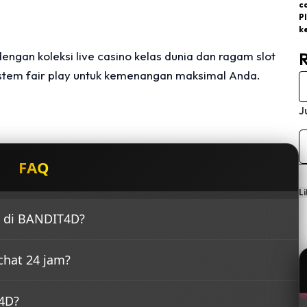
c
P
k
engan koleksi live casino kelas dunia dan ragam slot
istem fair play untuk kemenangan maksimal Anda.
J
FAQ
L
i di BANDIT4D?
a data deposit & withdraw akan tampil lengkap dengan timestamp.
hat 24 jam?
stop melalui live chat, WhatsApp, dan Telegram.
T4D?