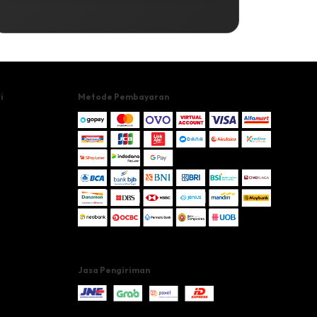
i
Metode Pembayaran
Jasa Pengiriman