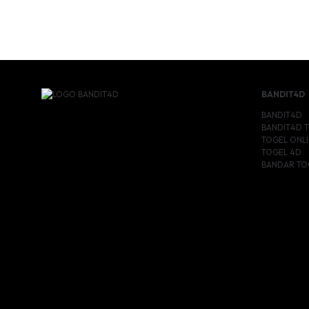
BANDIT4D
BANDIT4D
BANDIT4D 
TOGEL ONLI
TOGEL 4D
BANDAR TO