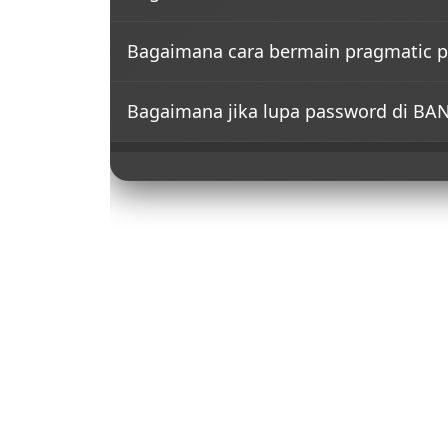
Dapatkan bonus 15% dari turnover teman yang diajak ber
Bagaimana cara bermain pragmatic p
Pilih kategori 'Pragmatic Play' di lobby game, pilih game
Bagaimana jika lupa password di BA
Klik 'Lupa Password' di halaman login, masukkan email terd