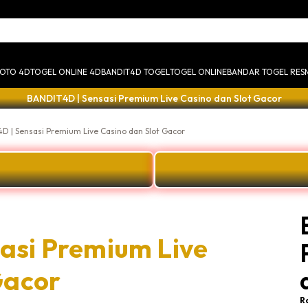
TOTO 4D
TOGEL ONLINE 4D
BANDIT4D TOGEL
TOGEL ONLINE
BANDAR TOGEL RES
BANDIT4D | Sensasi Premium Live Casino dan Slot Gacor
D | Sensasi Premium Live Casino dan Slot Gacor
asi Premium Live
Gacor
R