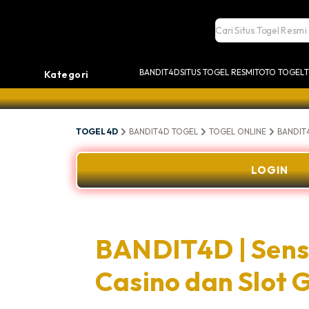
BANDIT4D
SITUS TOGEL RESMI
TOTO TOGEL
Kategori
TOGEL 4D
BANDIT4D TOGEL
TOGEL ONLINE
BANDIT4
LOGIN
BANDIT4D | Sens
Casino dan Slot 