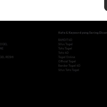
Kata & Keyword yang Sering Dicar
BANDIT4D
TOGEL
Situs Togel
NE
Toto Togel
Toto 4D
GEL RESMI
Togel Online
Official Togel
Bandar Togel 4D
Situs Toto Togel