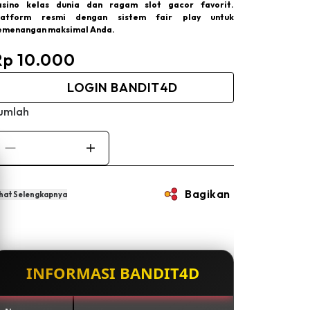
asino kelas dunia dan ragam slot gacor favorit.
latform resmi dengan sistem fair play untuk
emenangan maksimal Anda.
Rp 10.000
LOGIN BANDIT4D
umlah
Bagikan
ihat Selengkapnya
INFORMASI BANDIT4D