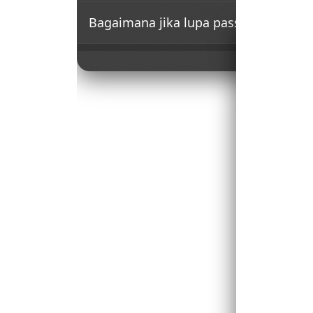
Pilih kategori 'Pragmatic Play' di lobby game, pilih game
Bagaimana jika lupa password di BA
lengkap.
INFORM
Klik 'Lupa Password' di halaman login, masukkan email ter
email.
BANDIT
Nama
Website
Permainan
Minimal
Deposit
Minimal
Withdraw
Metode