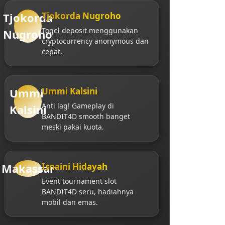
Tjokorda
Tjokorda Nugroho
Togel deposit menggunakan
Nugroho
cryptocurrency anonymous dan
cepat.
Ummi
Ummi Kalsini
Anti lag! Gameplay di
Kalsini
BANDIT4D smooth banget
meski pakai kuota.
Makassar
Isnaini Hidayah
Event tournament slot
BANDIT4D seru, hadiahnya
mobil dan emas.