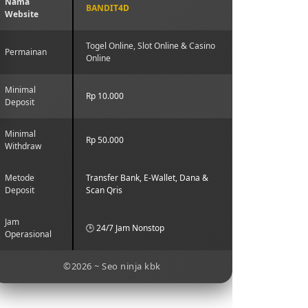
Nama
BANDIT4D
Website
Togel Online, Slot Online & Casino
Permainan
Online
Minimal
Rp 10.000
Deposit
Minimal
Rp 50.000
Withdraw
Metode
Transfer Bank, E-Wallet, Dana &
Deposit
Scan Qris
Jam
🕒 24/7 Jam Nonstop
Operasional
©2026 ~ Seo ninja kbk