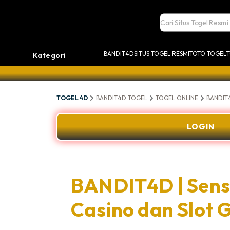
BANDIT4D
SITUS TOGEL RESMI
TOTO TOGEL
Kategori
TOGEL 4D
BANDIT4D TOGEL
TOGEL ONLINE
BANDIT4
LOGIN
BANDIT4D | Sens
Casino dan Slot 