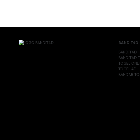
BANDIT4D
BANDIT4D
BANDIT4D 
TOGEL ONLI
TOGEL 4D
BANDAR TO