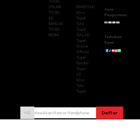
TOGEL
ONLINE
BANDIT4D
Jasa
TOGEL
Situs
Pengiriman
4D
Togel
BANDAR
Toto
TOGEL
Togel
RESMI
Toto 4D
Temukan
Togel
Kami
Online
Official
Togel
Bandar
Togel
4D
Situs
Toto
Togel
Daftar
+62