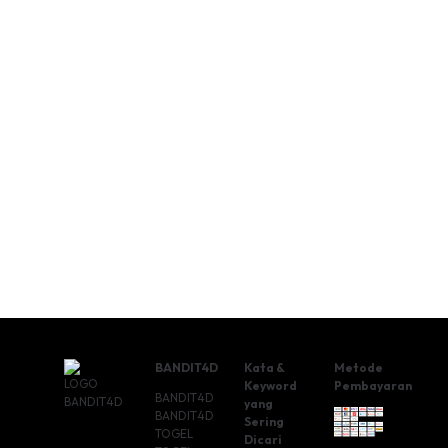
Makassa
I
H
Ev
t
s
se
h
m
e
BANDIT4D
Kata &
Metode
Keyword
Pembayaran
BANDIT4D
yang
BANDIT4D
Sering
TOGEL
Dicari