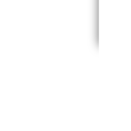
Deposit
Jam
Operasional
©2026 ~ S
🌹T
Mem
Tg.Bala
E
P