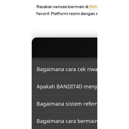
Rasakan sensasi bermain di
BANDIT4D
dengan ko
Slot G
favorit. Platform resmi dengan sistem fair play
Rasakan sensasi 
dengan koleksi li
dan ragam slo
Platform resmi 
play untuk ke
Anda.
Rp 10.00
Bagaimana cara cek riwayat transaks
LOGIN BAN
Jumlah
Login ke akun, pilih menu 'Riwayat Transaksi', dan semu
Apakah BANDIT4D menyediakan live c
timestamp.
Ya, customer service BANDIT4D siap melayani 24 jam non
Bagaimana sistem referral di BANDI
Lihat Selengkapnya
Dapatkan bonus 15% dari turnover teman yang diajak ber
Bagaimana cara bermain pragmatic p