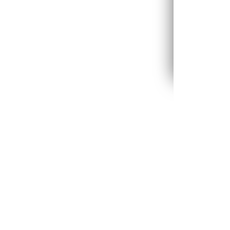
Deposit
Jam
Operasional
©2026 ~ S
🌹T
Mem
Tg.Bala
E
P