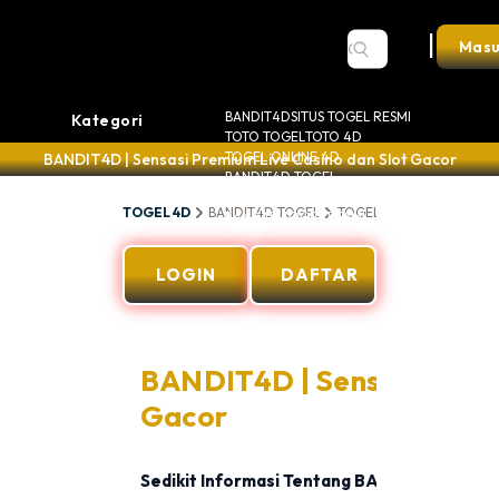
|
Mas
BANDIT4D
SITUS TOGEL RESMI
Kategori
TOTO TOGEL
TOTO 4D
TOGEL ONLINE 4D
BANDIT4D | Sensasi Premium Live Casino dan Slot Gacor
BANDIT4D TOGEL
TOGEL ONLINE
TOGEL 4D
BANDIT4D TOGEL
TOGEL ONLINE
BANDIT4
BANDAR TOGEL RESMI
LOGIN
DAFTAR
BANDI
BANDIT4D | Sensasi Premi
Sensas
Gacor
Premi
Sedikit Informasi Tentang BANDIT4D
Casino