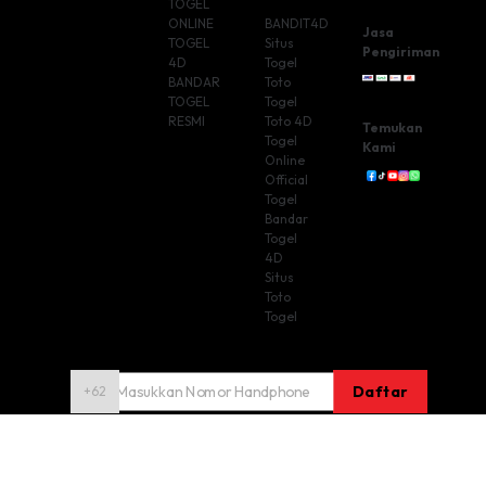
TOGEL
ONLINE
BANDIT4D
Jasa
TOGEL
Situs
Pengiriman
4D
Togel
BANDAR
Toto
TOGEL
Togel
RESMI
Toto 4D
Temukan
Togel
Kami
Online
Official
Togel
Bandar
Togel
4D
Situs
Toto
Togel
Daftar
+62