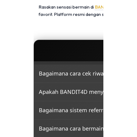
Rasakan sensasi bermain di
BANDIT4D
dengan ko
Slot G
favorit. Platform resmi dengan sistem fair play
Rasakan sensasi 
dengan koleksi li
dan ragam slo
Platform resmi 
play untuk ke
Anda.
Rp 10.00
Bagaimana cara cek riwayat transaks
LOGIN BAN
Jumlah
Login ke akun, pilih menu 'Riwayat Transaksi', dan semu
Apakah BANDIT4D menyediakan live c
timestamp.
Ya, customer service BANDIT4D siap melayani 24 jam non
Bagaimana sistem referral di BANDI
Lihat Selengkapnya
Dapatkan bonus 15% dari turnover teman yang diajak ber
Bagaimana cara bermain pragmatic p