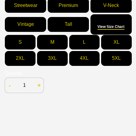
Streetwear
Premium
V-Neck
Size
Vintage
Tall
View Size Chart
S
M
L
XL
2XL
3XL
4XL
5XL
Quantity
-
+