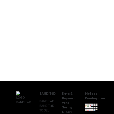
Makassa
I
H
Ev
t
s
se
h
m
e
BANDIT4D
Kata &
Metode
Keyword
Pembayaran
BANDIT4D
yang
BANDIT4D
Sering
TOGEL
Dicari