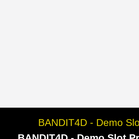
BANDIT4D - Demo Slot 
BANDIT4D - Demo Slot Pra