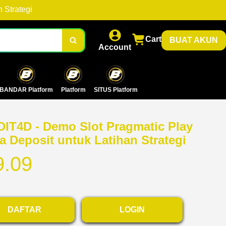
 Strategi
Cart
BUAT AKUN
Account
BANDAR Platform
Platform
SITUS Platform
IT4D - Demo Slot Pragmatic Play
a Deposit untuk Latihan Strategi
9.09
DAFTAR
LOGIN