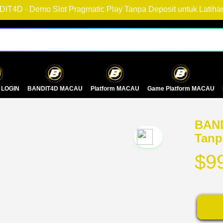
IT4D - Demo Slot Pragmatic Play Tanpa Deposit untuk Latihan
 LOGIN
BANDIT4D MACAU
Platform MACAU
Game Platform MACAU
BAND
Tanp
`2
$9