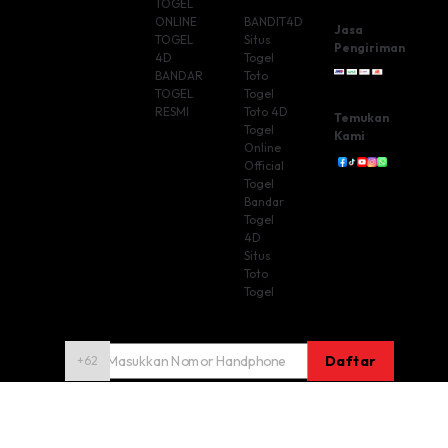
TOGEL
ONLINE
BANDIT4D
Jasa
TOGEL
Situs
Pengiriman
4D
Togel
BANDAR
Toto
TOGEL
Togel
RESMI
Toto 4D
Temukan
Togel
Kami
Online
Official
Togel
Bandar
Togel
4D
Situs
Toto
Togel
Daftar
+62