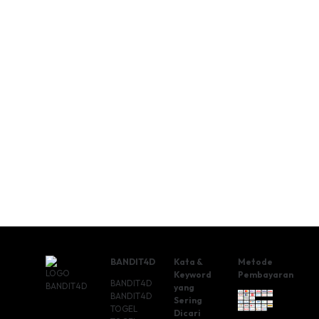
Makassa
I
H
Ev
t
s
se
h
m
e
BANDIT4D
Kata &
Metode
Keyword
Pembayaran
BANDIT4D
yang
BANDIT4D
Sering
TOGEL
Dicari