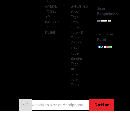
TOGEL
ONLINE
BANDIT4D
Jasa
TOGEL
Situs
Pengiriman
4D
Togel
BANDAR
Toto
TOGEL
Togel
RESMI
Toto 4D
Temukan
Togel
Kami
Online
Official
Togel
Bandar
Togel
4D
Situs
Toto
Togel
Daftar
+62