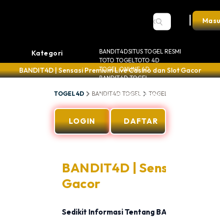
|
Mas
BANDIT4D
SITUS TOGEL RESMI
Kategori
TOTO TOGEL
TOTO 4D
TOGEL ONLINE 4D
BANDIT4D | Sensasi Premium Live Casino dan Slot Gacor
BANDIT4D TOGEL
TOGEL ONLINE
TOGEL 4D
BANDIT4D TOGEL
TOGEL ONLINE
BANDIT4
BANDAR TOGEL RESMI
LOGIN
DAFTAR
BANDI
BANDIT4D | Sensasi Premi
Sensas
Gacor
Premi
Sedikit Informasi Tentang BANDIT4D
Casino