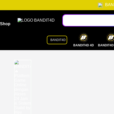
BAND
Shop
BANDIT4D
BANDIT4D 4D
BANDIT4D