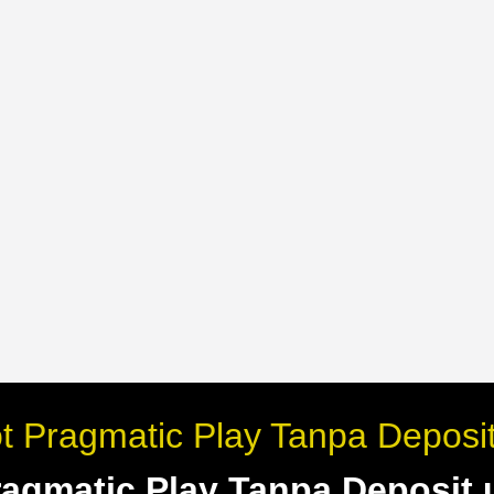
Pragmatic Play Tanpa Deposit 
gmatic Play Tanpa Deposit u