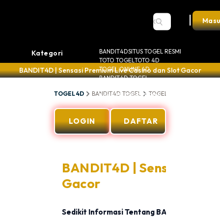
|
Mas
BANDIT4D
SITUS TOGEL RESMI
Kategori
TOTO TOGEL
TOTO 4D
TOGEL ONLINE 4D
BANDIT4D | Sensasi Premium Live Casino dan Slot Gacor
BANDIT4D TOGEL
TOGEL ONLINE
TOGEL 4D
BANDIT4D TOGEL
TOGEL ONLINE
BANDIT4
BANDAR TOGEL RESMI
LOGIN
DAFTAR
BANDI
BANDIT4D | Sensasi Premi
Sensas
Gacor
Premi
Sedikit Informasi Tentang BANDIT4D
Casino