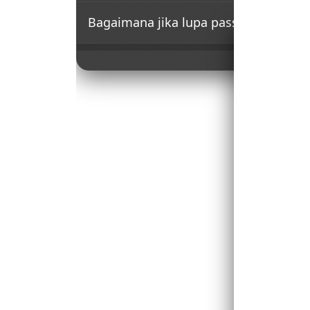
Pilih kategori 'Pragmatic Play' di lobby game, pilih game
Bagaimana jika lupa password di BA
lengkap.
INFORM
Klik 'Lupa Password' di halaman login, masukkan email ter
email.
BANDIT
Nama
Website
Permainan
Minimal
Deposit
Minimal
Withdraw
Metode