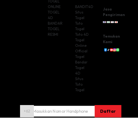
TOGEL
ONLINE
BANDIT4D
Jasa
TOGEL
Situs
Pengiriman
4D
Togel
BANDAR
Toto
TOGEL
Togel
RESMI
Toto 4D
Temukan
Togel
Kami
Online
Official
Togel
Bandar
Togel
4D
Situs
Toto
Togel
Daftar
+62