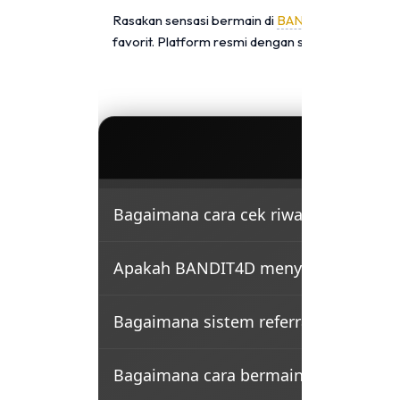
Rasakan sensasi bermain di
BANDIT4D
dengan ko
Slot G
favorit. Platform resmi dengan sistem fair play
Rasakan sensasi 
dengan koleksi li
dan ragam slo
Platform resmi 
play untuk ke
Anda.
Rp 10.00
Bagaimana cara cek riwayat transaks
LOGIN BAN
Jumlah
Login ke akun, pilih menu 'Riwayat Transaksi', dan semu
Apakah BANDIT4D menyediakan live c
timestamp.
Ya, customer service BANDIT4D siap melayani 24 jam non
Bagaimana sistem referral di BANDI
Lihat Selengkapnya
Dapatkan bonus 15% dari turnover teman yang diajak ber
Bagaimana cara bermain pragmatic p